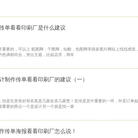
传单看看印刷厂是什么建议
常重要的，可以上 昵图网，千图网，站酷，包图网等很多图片网站上找找感觉
的色调相符合，突出主题，比如店庆，周年
计制作传单看看印刷厂的建议（一）
，但是生意有好有坏真是几家欢喜几家愁！宣传是其中重要的一环，外卖订单
最重要的两点一个是设计另一个就是找一家
作传单海报看看印刷厂怎么说！