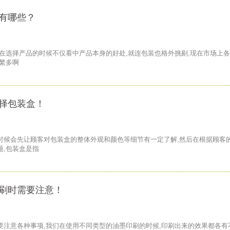
有哪些？
在选择产品的时候不仅看中产品本身的好处,就连包装也格外挑剔,现在市场上
繁多啊
择包装盒！
时候会先让顾客对包装盒的整体外观和颜色等细节有一定了解,然后在根据顾客
题,包装盒是指
刷时需要注意！
要注意各种事项,我们在使用不同类型的油墨印刷的时候,印刷出来的效果都各有