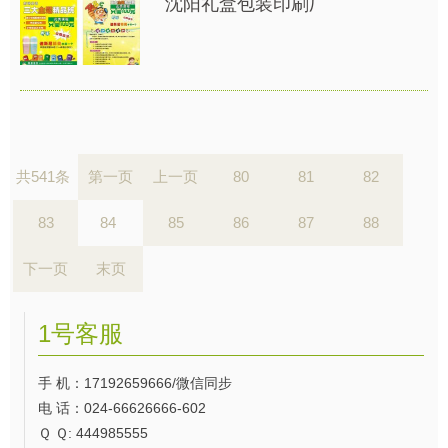
沈阳礼盒包装印刷厂
共541条
第一页
上一页
80
81
82
83
84
85
86
87
88
下一页
末页
1号客服
手 机：17192659666/微信同步
电 话：024-66626666-602
Ｑ Ｑ: 444985555