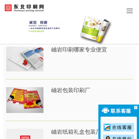
岫岩印刷哪家专业便宜
岫岩包装印刷厂
岫岩纸箱礼盒包装厂