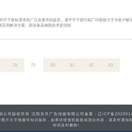
户对不干胶标需求的广泛及要求的提高，康平不干胶印刷厂印刷致力于为客户解
签应用解决方案。新设备及娴熟技术提供制
78
79
80
81
82
83
阳包装印刷公司版权所有 沈阳东升广告传媒有限公司备案：
辽ICP备202001
片文字视频等知识版权，如果涉猎侵犯版权或违法内容，请及时通知联系普
时间及时删除!