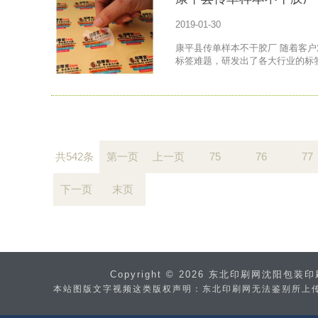
2019-01-30
康平县传单样本不干胶厂 随着客
标签难题，研发出了各大行业的标
共542条
第一页
上一页
75
76
77
下一页
末页
Copyright © 2026 东北印刷网沈
本站图版文字视频这类版权声明：东北印刷网无法鉴别所上传图