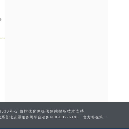
决
4533号-2
白帽优化网提供建站授权技术支持
法志愿服务网平台法务400-039-6198，官方将在第一