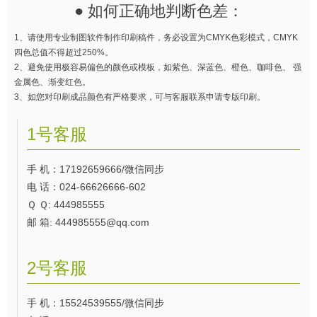
● 如何正确地判断色差：
1、请使用专业制图软件制作印刷稿件，务必设置为CMYK色彩模式，CMYK
四色总值不得超过250%。
2、避免使用极容易偏色的颜色或模板，如紫色、深蓝色、橙色、咖啡色、 强
金属色、渐变红色。
3、如您对印刷成品颜色有严格要求，可与客服联系申请专版印刷。
1号客服
手 机：17192659666/微信同步
电 话：024-66626666-602
Ｑ Ｑ: 444985555
邮 箱: 444985555@qq.com
2号客服
手 机：15524539555/微信同步