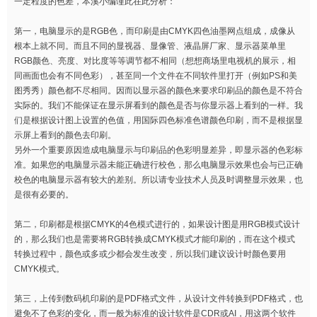
一定程度的色差，本溪小编谨此在此分析：
第一，电脑显示的是RGB色，而印刷是由CMYK四色油墨网点组成，成像从
根本上就不同。而且不同的显视器、显像管、液晶屏厂家、显示器菜单里
RGB颜色、亮度、对比度等等调节都不相同（想想商场里电视机的展示，相
同画面也会有不同色彩），甚至同一个文件在不同软件里打开（例如PS和美
图秀秀）颜色都不尽相同。因而以显示器的颜色来要求印刷品的颜色是不符合
实际的。我们不能保证在显示屏看到的颜色是否与你显示器上看到的一样。我
们是根据设计图上设置的色值，用国际四色标准色谱颜色印刷，而不是根据显
示屏上看到的颜色去印刷。
另外一个重要原因造成电脑显示与印刷品的色彩明显差异，即显示器的色彩标
准。如果您的电脑显示器未能正确进行校色，那么电脑显示效果也会与已正确
校色的电脑显示器有较大的差别。所以请专业技术人员及时调整显示效果，也
是很有必要的。
第二，印刷都是根据CMYK的4色模式进行的，如果设计图是用RGB模式设计
的，那么我们也是需要将RGB转换成CMYK模式才能印刷的，而在这个模式
转换过程中，颜色或多或少都会发生改变，所以我们建议设计时颜色要用
CMYK模式。
第三，上传到数码机印刷的是PDF格式文件，从设计文件转换到PDF格式，也
避免不了色彩的变化，而一般为标准的设计软件是CDR或AI，用这两个软件