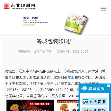
海城包装印刷厂
印刷来源：
沈阳印刷厂家
发布时间：
2019-01-29
海城处于辽东半岛与内陆的连接点上，东接边城
丹东
，南邻港口城
市
营口
和大连，西依油城
盘锦
，北靠钢都
鞍山
和省会沈阳。海城位
于辽宁省南部，辽河下游之左岸，辽东半岛之北端。地处东经
122°18′~ 123°08′，北纬40°29′~ 41°11′之间。东西长80公里，南
北宽44公里。全境总面积2732平方公里（2013年）。